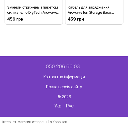
Змінний стрижень із пакетом
Кабель для заряджання
силікагелю DryTech Arcwave
Arcwave Ion Storage Base
Ion DryTech Stick
Cable
459 грн
459 грн
050 206 66 03
Контактна інформація
Повна версія сайту
© 2026
Укр
Рус
Інтернет-магазин створений з Хорошоп