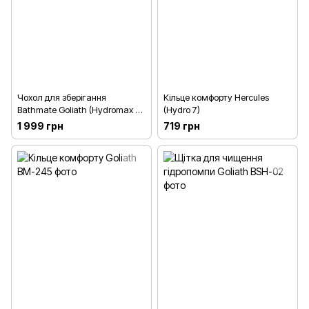
Чохол для зберігання
Кільце комфорту Hercules
Bathmate Goliath (Hydromax 9
(Hydro 7)
або 11)
1 999 грн
719 грн