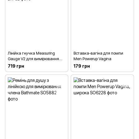
Лінійка гнучка Measuring
Вставка-вагіна для помпи
Gauge V2 для вимірювання
Men Powerup Vagina
довжини, діаметру і довжини
719 грн
179 грн
окружності члена