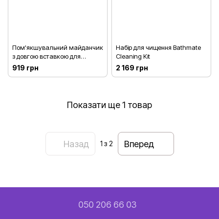
Пом'якшувальний майданчик
Набір для чищення Bathmate
з довгою вставкою для
Cleaning Kit
Hydromax X50 (Hydromax 11)
919 грн
2 169 грн
Показати ще 1 товар
Назад
Вперед
1
з 2
050 206 66 03