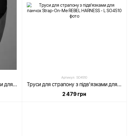
Артикул: SO4510
Труси для страпону з підв'язками для панчох Strap-On-Me REBEL HARNESS - XL
Труси для страпону з підв'язками для панчох Strap-On-Me REBEL HARNESS - L
2 479 грн