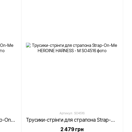
Артикул: SO4516
Труси-стрінги для страпону Strap-On-Me HEROINE HARNESS - L
Трусики-стрінги для страпона Strap-On-Me HEROINE HARNESS - M
2 479 грн