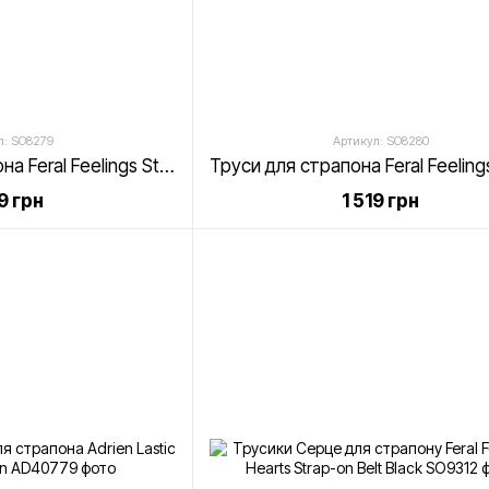
л: SO8279
Артикул: SO8280
Трусики для страпона Feral Feelings Strap-on Harness Black, black
19 грн
1 519 грн