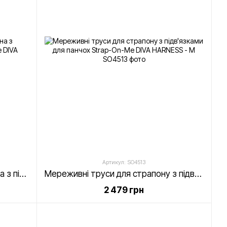
Артикул: SO4513
Мереживні трусики для страпона з підв’язками для панчіх Strap-On-Me DIVA HARNESS - L
Мереживні труси для страпону з підв'язками для панчох Strap-On-Me DIVA HARNESS - M
2 479 грн