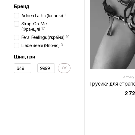
Бренд
1
Adrien Lastic (Іспанія)
Strap-On-Me
17
(Франція)
10
Feral Feelings (Україна)
3
Liebe Seele (Японія)
Ціна, грн
Від Ціна, грн
До Ціна, грн
ОК
Артику
2 7