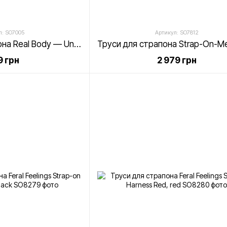
л: SO7005
Артикул: SO7812
Трусики для страпона Real Body — Universal Harness: регульовані
 грн
2 979 грн