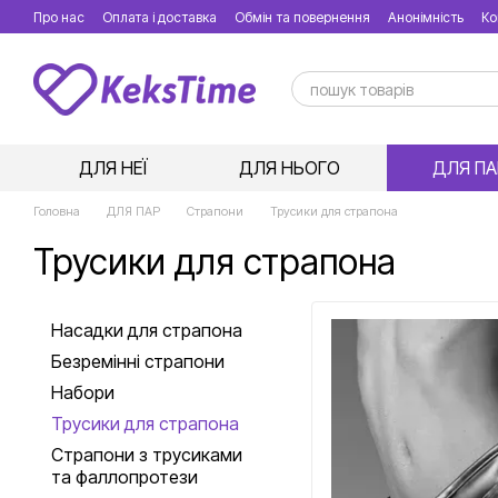
Перейти до основного контенту
Про нас
Оплата і доставка
Обмін та повернення
Анонімність
Ко
ДЛЯ НЕЇ
ДЛЯ НЬОГО
ДЛЯ ПА
Головна
ДЛЯ ПАР
Страпони
Трусики для страпона
Трусики для страпона
Насадки для страпона
Безремінні страпони
Набори
Трусики для страпона
Страпони з трусиками
та фаллопротези