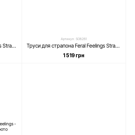
Артикул: SO8281
Труси для страпона Feral Feelings Strap-on Harness Red, red
Труси для страпона Feral Feelings Strap-on Harness White, white
1 519 грн