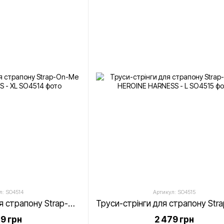
л: SO4514
Артикул: SO4515
Трусики-стрінги для страпону Strap-On-Me HEROINE HARNESS - XL
79 грн
2 479 грн