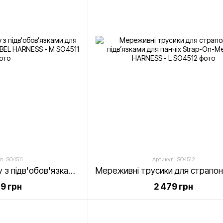
л: SO4511
Артикул: SO4512
Труси для страпону з підв'обов'язками для панчіх Strap-On-Me REBEL HARNESS - M
79 грн
2 479 грн