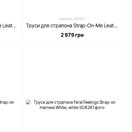
Артикул: SO7813
Труси для страпона Strap-On-Me Leatherette Harness Curious Holographic Rose Gold
Труси для страпона Strap-On-Me Leatherette Harness Curious Fuchsia
2 979 грн