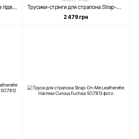
Артикул: SO5097
Мереживні труси для страпону з підв'обов'язками для панчіх Strap-On-Me DIVA HARNESS, S
Трусики-стрінги для страпона Strap-On-Me HEROINE HARNESS - S
2 479 грн