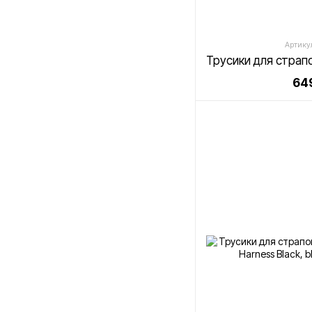
Артику
649