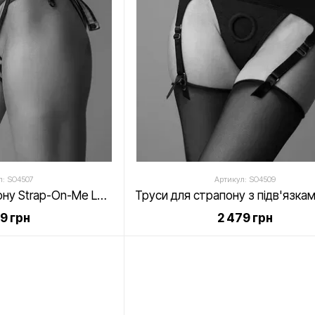
л: SO4507
Артикул: SO4509
Трусики для страпону Strap-On-Me Leatherette Harness DESIROUS
29 грн
2 479 грн