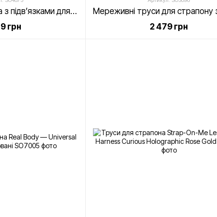
л: SO4875
Артикул: SO5096
Труси для страпона з підв’язками для панчіх Strap-On-Me REBEL HARNESS - S
79 грн
2 479 грн