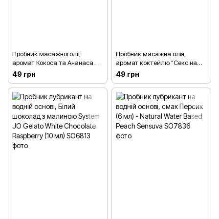
Пробник масажної олії,
Пробник масажна олія,
аромат Кокоса та Ананаса
аромат коктейлю "Секс на
EXSENS Pina Colada (3 мл)
пляжі" EXSENS Sex On The
49 грн
49 грн
Beach (3 мл)