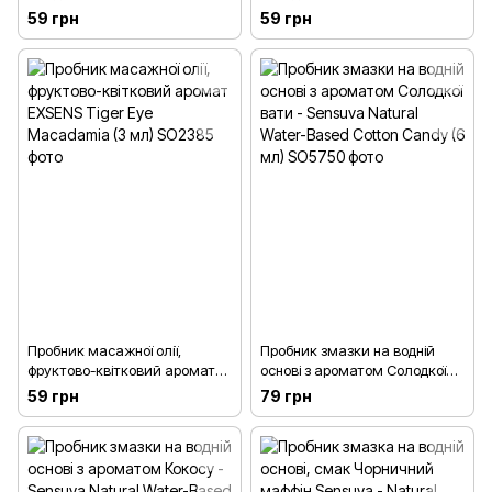
Amethyst Sweet Almond (3 мл)
Amber Jojoba (3 мл)
59 грн
59 грн
Пробник масажної олії,
Пробник змазки на водній
фруктово-квітковий аромат
основі з ароматом Солодкої
EXSENS Tiger Eye Macadamia
вати - Sensuva Natural Water-
59 грн
79 грн
(3 мл)
Based Cotton Candy (6 мл)