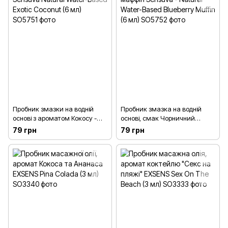
Пробник змазки на водній
Пробник змазка на водній
основі з ароматом Кокосу -
основі, смак Чорничний
Sensuva Natural Water-Based
маффін Sensuva - Natural
79 грн
79 грн
Exotic Coconut (6 мл)
Water-Based Blueberry Muffin (6
мл)