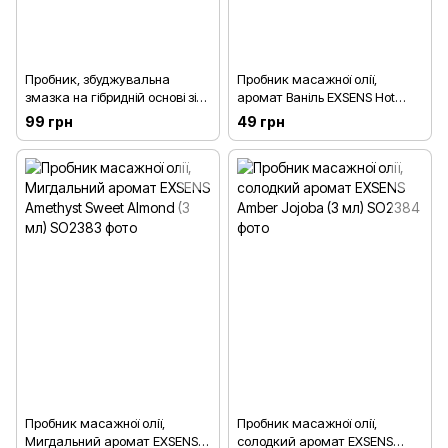
Пробник, збуджувальна
Пробник масажної олії,
змазка на гібридній основі зі
аромат Ваніль EXSENS Hot
смаком Вишні - Sensuva Ultra-
Vanilla (3 мл)
99 грн
49 грн
Stimulating On Insane Cherry
Pop (6 мл)
Пробник масажної олії,
Пробник масажної олії,
Мигдальний аромат EXSENS
солодкий аромат EXSENS