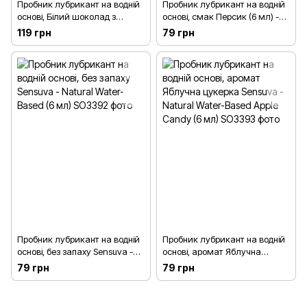
Пробник лубрикант на водній
Пробник лубрикант на водній
основі, Білий шоколад з
основі, смак Персик (6 мл) -
малиною System JO Gelato
Natural Water Based Peach
119 грн
79 грн
White Chocolate Raspberry (10
Sensuva
мл)
Пробник лубрикант на водній
Пробник лубрикант на водній
основі, без запаху Sensuva -
основі, аромат Яблучна
Natural Water-Based (6 мл)
цукерка Sensuva - Natural
79 грн
79 грн
Water-Based Apple Candy (6
мл)