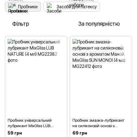
Пробники
Засоби для латексу
Фільтр
За популярністю
Пробник універсальний
Пробник змазка-лубрикант
лубрикант MixGliss LUB
на силіконовій основі з
NATURE (4 мл)
ароматом Маной MixGliss SUN
59 грн
69 грн
MONOI (4 мл)