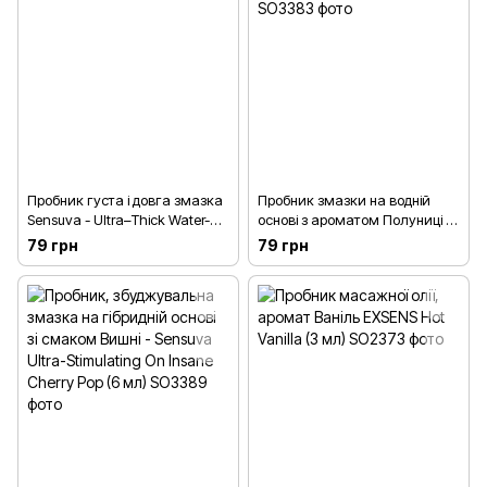
Пробник густа і довга змазка
Пробник змазки на водній
Sensuva - Ultra–Thick Water-
основі з ароматом Полуниці -
Based (6 мл)
Sensuva Ultra–Thick Water-
79 грн
79 грн
Based Strawberry (6 мл)