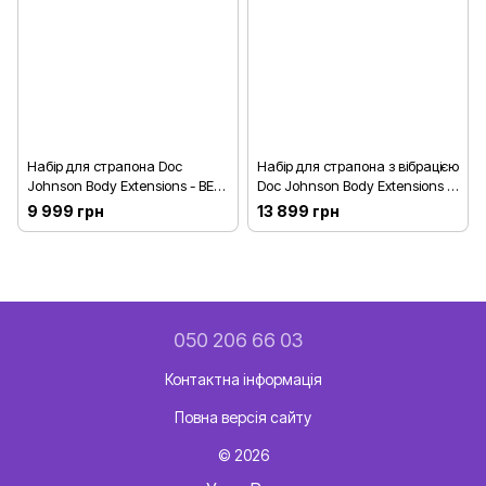
Набір для страпона Doc
Набір для страпона з вібрацією
Johnson Body Extensions - BE
Doc Johnson Body Extensions -
Ready - Black
BE Naughty - Black
9 999 грн
13 899 грн
050 206 66 03
Контактна інформація
Повна версія сайту
© 2026