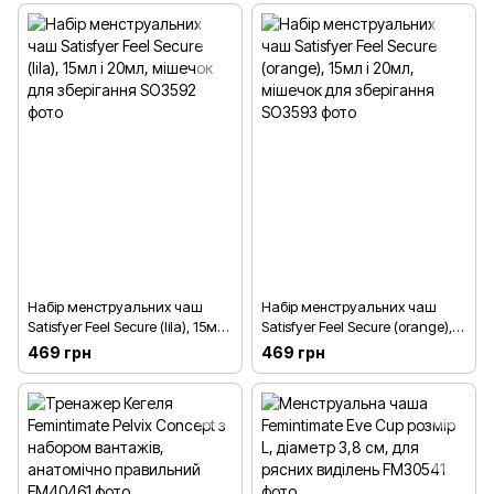
Набір менструальних чаш
Набір менструальних чаш
Satisfyer Feel Secure (lila), 15мл і
Satisfyer Feel Secure (orange),
20мл, мішечок для зберігання
15мл і 20мл, мішечок для
469 грн
469 грн
зберігання