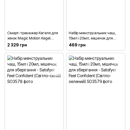
Смарт-тренажер Кегеля для
Набір менструальних чаш,
жінок Magic Motion Kegel
15мл і 20мл, мішечок для
Coach
зберігання - Satisfyer Feel
2 329 грн
469 грн
Confident (Темно-зелений)