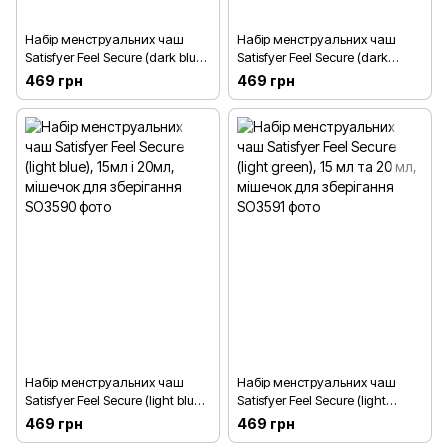
Набір менструальних чаш
Набір менструальних чаш
Satisfyer Feel Secure (dark blue),
Satisfyer Feel Secure (dark
15мл і 20мл, мішечок для
green), 15мл і 20мл, мішечок
469 грн
469 грн
зберігання
для зберігання
Набір менструальних чаш
Набір менструальних чаш
Satisfyer Feel Secure (light blue),
Satisfyer Feel Secure (light
15мл і 20мл, мішечок для
green), 15 мл та 20 мл,
469 грн
469 грн
зберігання
мішечок для зберігання