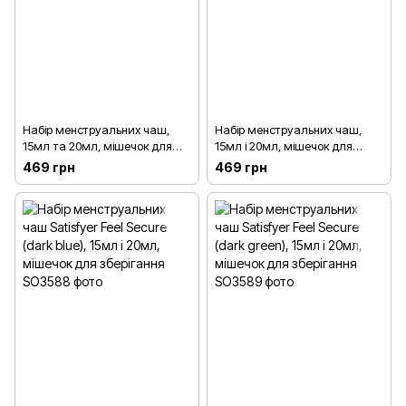
Набір менструальних чаш,
Набір менструальних чаш,
15мл та 20мл, мішечок для
15мл і 20мл, мішечок для
зберігання - Satisfyer Feel Good
зберігання - Satisfyer Feel Good
469 грн
469 грн
(Фіолетовий)
(Помаранчевий)