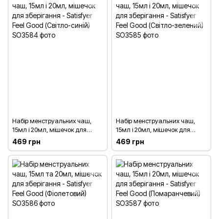
Набір менструальних чаш,
Набір менструальних чаш,
15мл і 20мл, мішечок для
15мл і 20мл, мішечок для
зберігання - Satisfyer Feel Good
зберігання - Satisfyer Feel Good
469 грн
469 грн
(Світло-синій)
(Світло-зелений)