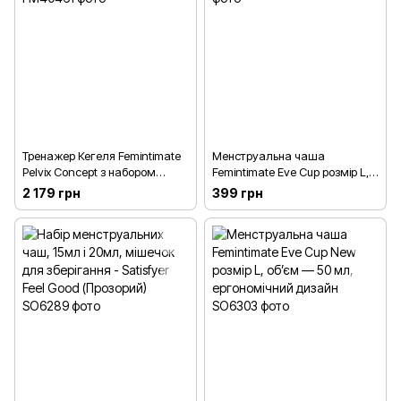
Тренажер Кегеля Femintimate
Менструальна чаша
Pelvix Concept з набором
Femintimate Eve Cup розмір L,
вантажів, анатомічно
діаметр 3,8 см, для рясних
2 179 грн
399 грн
правильний
виділень