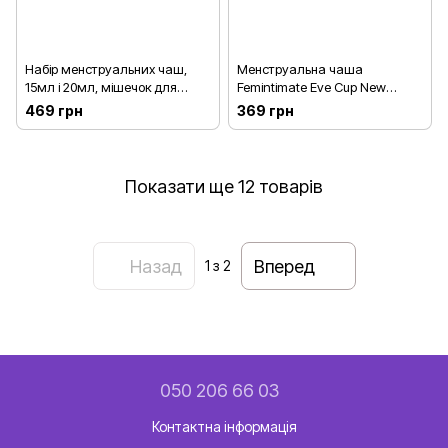
Набір менструальних чаш,
Менструальна чаша
15мл і 20мл, мішечок для
Femintimate Eve Cup New
зберігання - Satisfyer Feel Good
розмір L, об’єм — 50 мл,
469 грн
369 грн
(Прозорий)
ергономічний дизайн
Показати ще 12 товарів
Назад
Вперед
1
з 2
050 206 66 03
Контактна інформація