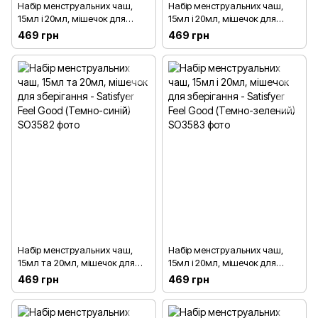
Набір менструальних чаш,
Набір менструальних чаш,
15мл і 20мл, мішечок для
15мл і 20мл, мішечок для
зберігання - Satisfyer Feel
зберігання - Satisfyer Feel
469 грн
469 грн
Confident (Світло-синій)
Confident (Світло-зелений)
Набір менструальних чаш,
Набір менструальних чаш,
15мл та 20мл, мішечок для
15мл і 20мл, мішечок для
зберігання - Satisfyer Feel Good
зберігання - Satisfyer Feel Good
469 грн
469 грн
(Темно-синій)
(Темно-зелений)