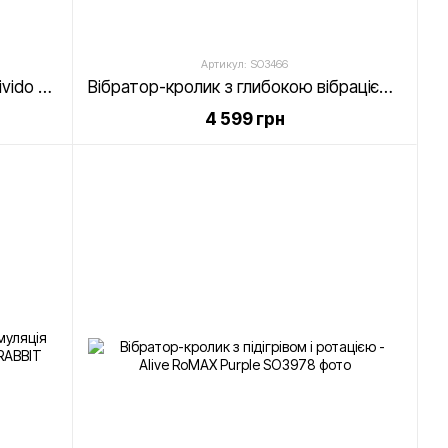
Артикул: SO3466
Вібратор-кролик Mystim Danny Divido Purple з глибокою вібрацією, 2 мотори
Вібратор-кролик з глибокою вібрацією, 2 мотори - Mystim Danny Divido Candy Rose
4 599 грн