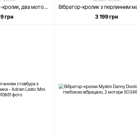
л: SO2200
Артикул: MD1090
Потужний вібратор-кролик, два мотори, литий силікон, 12 режимів роботи - Satisfyer Vibes Magic Bunny
79 грн
3 199 грн