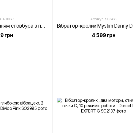
: AD10861
Артикул: SO3465
Вібратор з обертанням стовбура з петелькою для пальчика - Adrien Lastic Mini Bonnie
99 грн
4 599 грн