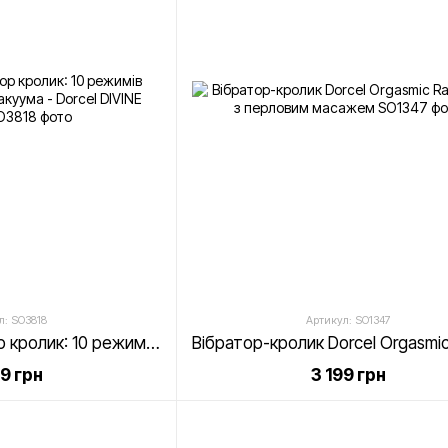
л: SO3818
Артикул: SO1347
Вакуумний вібратор кролик: 10 режимів вібрації, 3 режими вакуума - Dorcel DIVINE RABBIT
99 грн
3 199 грн