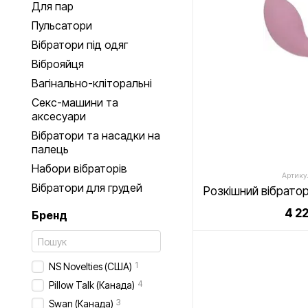
Для пар
Пульсатори
Вібратори під одяг
Віброяйця
Вагінально-кліторальні
Секс-машини та
аксесуари
Вібратори та насадки на
палець
Набори вібраторів
Артику
Вібратори для грудей
4 2
Бренд
1
NS Novelties (США)
4
Pillow Talk (Канада)
3
Swan (Канада)