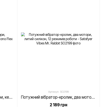
Артикул: SO2199
Смарт вібратор-кролик, 2 мотори, керування через інтернет - Satisfyer Mono Flex Mauve
Потужний вібратор-кролик, два мотори, литий силікон, 12 режимів роботи - Satisfyer Vibes Mr. Rabbit
2 189 грн