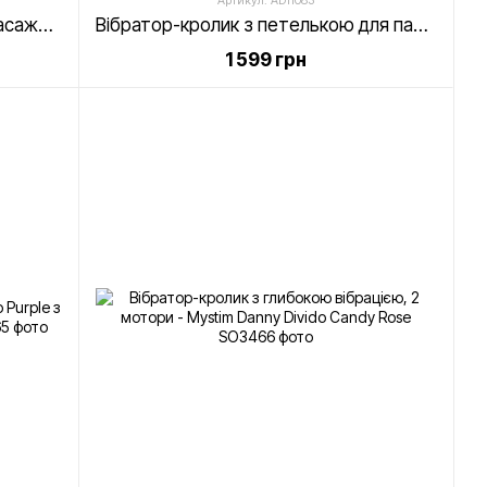
Артикул: AD11083
Вібратор-кролик з перлинним масажем - Dorcel Orgasmic Rabbit Gold
Вібратор-кролик з петелькою для пальця - Adrien Lastic Ares
1 599 грн