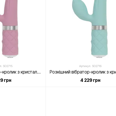
л: SO2715
Артикул: SO2716
Розкішний вібратор-кролик з кристалом Сваровські, потужний - Pillow Talk - Kinky Pink
29 грн
4 229 грн