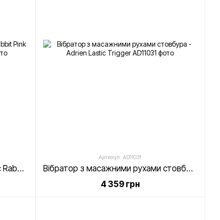
Артикул: AD11031
Вібратор-кролик Dorcel Orgasmic Rabbit Pink з перловим масажем
Вібратор з масажними рухами стовбура - Adrien Lastic Trigger
4 359 грн