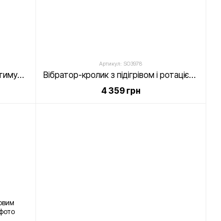
Артикул: SO3978
Вібратор-кролик , два мотори, стимуляція точки G, 10 режимів роботи - Dorcel RABBIT EXPERT G
Вібратор-кролик з підігрівом і ротацією - Alive RoMAX Purple
4 359 грн