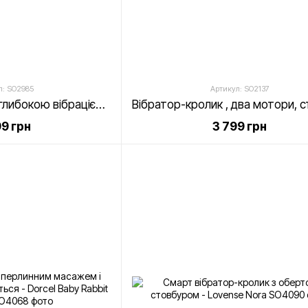
л: SO2985
Артикул: SO2137
Вібратор-кролик з глибокою вібрацією, 2 мотори - Mystim Danny Divido Pink
99 грн
3 799 грн