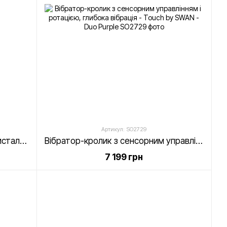
Артикул: SO2729
Розкішний вібратор-кролик з кристалом Сваровські, потужний -Pillow Talk - Kinky Teal
Вібратор-кролик з сенсорним управлінням і ротацією, глибока вібрація - Touch by SWAN - Duo Purple
7 199 грн