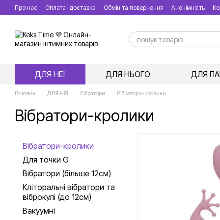
Перейти до основного контенту
Про нас
Оплата і доставка
Обмін та повернення
Анонімність
Ко
ДЛЯ НЕЇ
ДЛЯ НЬОГО
ДЛЯ ПА
Головна
ДЛЯ НЕЇ
Вібратори
Вібратори-кролики
Вібратори-кролики
Вібратори-кролики
Для точки G
Вібратори (більше 12см)
Кліторальні вібратори та
віброкулі (до 12см)
Вакуумні