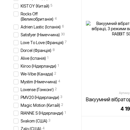
5
KISTOY (Китай)
Rocks Off
4
(Великобританія)
6
Adrien Lastic (Іспанія)
30
Satisfyer (Німеччина)
7
Love To Love (Франція)
8
Dorcel (Франція)
1
Alive (Іспанія)
1
Kiiroo (Нідерланди)
2
We-Vibe (Канада)
4
Mystim (Німеччина)
2
Lovense (Гонконг)
Артику
3
PMV20 (Нідерланди)
2
Magic Motion (Китай)
4 1
1
RIANNE S (Нідерланди)
3
Svakom (США)
4
Zalo (США)