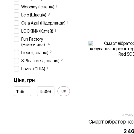
1
Wooomy (Іспанія)
8
Lelo (Швеція)
1
Cala Azul (Нідерланди)
1
LOCKINK (Китай)
Fun Factory
14
(Німеччина)
2
Liebe (Іспанія)
2
S Pleasures (Іспанія)
1
Loviss (США)
Ціна, грн
Від Ціна, грн
До Ціна, грн
ОК
Артику
2 4