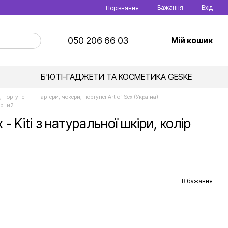
Бажання
Вхід
Порівняння
050 206 66 03
Мій кошик
Б'ЮТІ-ГАДЖЕТИ ТА КОСМЕТИКА GESKE
, портупеї
Гартери, чокери, портупеї Art of Sex (Україна)
орний
- Kiti з натуральної шкіри, колір
В бажання