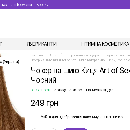
нтактна інформація
Бренди
Р
ЛУБРИКАНТИ
ІНТИМНА КОСМЕТИКА
Головна
ДЛЯ НЕЇ
Еротичні аксесуари
Гартери, чокери
Чокер на шию Киця Art of Sex - Kiti з натуральної шкіри, колір Ч
Чокер на шию Киця Art of Sex 
Чорний
В наявності
Артикул: SO6798
Написати відгук
249 грн
%
Увійти
для відображення накопичувальної знижки