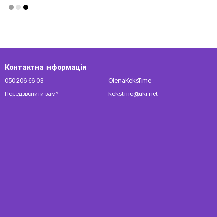
Контактна інформація
050 206 66 03
OlenaKeksTime
kekstime@ukr.net
Передзвонити вам?