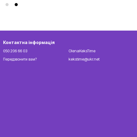
Контактна інформація
050 206 66 03
OlenaKeksTime
kekstime@ukr.net
Передзвонити вам?