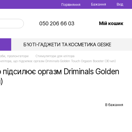
Бажання
Вхід
Порівняння
050 206 66 03
Мій кошик
Б'ЮТІ-ГАДЖЕТИ ТА КОСМЕТИКА GESKE
соби, пролонгатори
Стимулятори для клітора
клітора, що підсилює оргазм Driminals Golden Touch Orgasm Booster (30 мл)
 підсилює оргазм Driminals Golden
)
В бажання