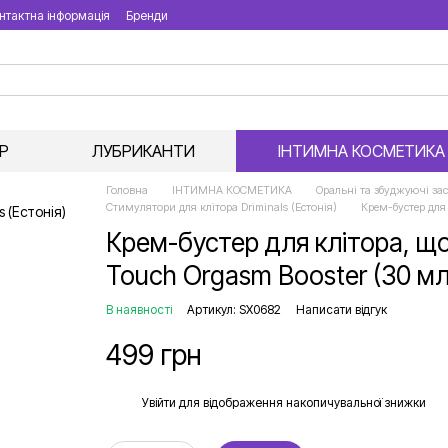
нтактна інформація
Бренди
Р
ЛУБРИКАНТИ
ІНТИМНА КОСМЕТИКА
Головна
ІНТИМНА КОСМЕТИКА
Оральні та збуджуючі за
Стимулятори для клітора Driminals (Естонія)
Крем-бустер для 
Крем-бустер для клітора, що
Touch Orgasm Booster (30 мл
В наявності
Артикул: SX0682
Написати відгук
499 грн
%
Увійти
для відображення накопичувальної знижки