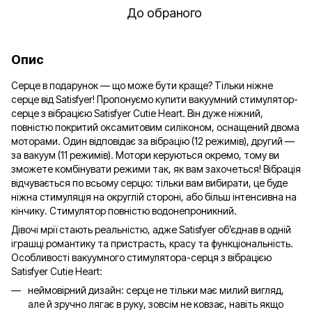
До обраного
Опис
Серце в подарунок — що може бути краще? Тільки ніжне
серце від Satisfyer! Пропонуємо купити вакуумний стимулятор-
серце з вібрацією Satisfyer Cutie Heart. Він дуже ніжний,
повністю покритий оксамитовим силіконом, оснащений двома
моторами. Один відповідає за вібрацію (12 режимів), другий —
за вакуум (11 режимів). Мотори керуються окремо, тому ви
зможете комбінувати режими так, як вам захочеться! Вібрація
відчувається по всьому серцю: тільки вам вибирати, це буде
ніжна стимуляція на округлій стороні, або більш інтенсивна на
кінчику. Стимулятор повністю водонепроникний.
Дівочі мрії стають реальністю, адже Satisfyer об’єднав в одній
іграшці романтику та пристрасть, красу та функціональність.
Особливості вакуумного стимулятора-серця з вібрацією
Satisfyer Cutie Heart:
неймовірний дизайн: серце не тільки має милий вигляд,
але й зручно лягає в руку, зовсім не ковзає, навіть якщо