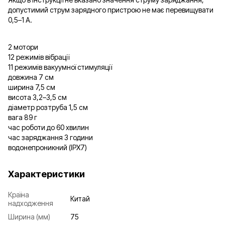
допустимий струм зарядного пристрою не має перевищувати
0,5–1 А.
2 мотори
12 режимів вібрації
11 режимів вакуумної стимуляції
довжина 7 см
ширина 7,5 см
висота 3,2–3,5 см
діаметр розтруба 1,5 см
вага 89 г
час роботи до 60 хвилин
час заряджання 3 години
водонепроникний (IPX7)
Характеристики
Країна
Китай
надходження
Ширина (мм)
75