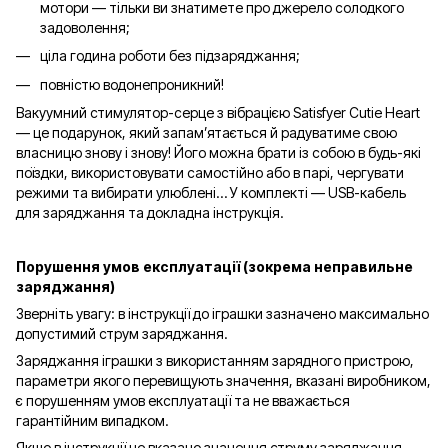
мотори — тільки ви знатимете про джерело солодкого
задоволення;
ціла година роботи без підзаряджання;
повністю водонепроникний!
Вакуумний стимулятор-серце з вібрацією Satisfyer Cutie Heart
— це подарунок, який запам’ятається й радуватиме свою
власницю знову і знову! Його можна брати із собою в будь-які
поїздки, використовувати самостійно або в парі, чергувати
режими та вибирати улюблені… У комплекті — USB-кабель
для заряджання та докладна інструкція.
Порушення умов експлуатації (зокрема неправильне
заряджання)
Зверніть увагу: в інструкції до іграшки зазначено максимально
допустимий струм заряджання.
Заряджання іграшки з використанням зарядного пристрою,
параметри якого перевищують значення, вказані виробником,
є порушенням умов експлуатації та не вважається
гарантійним випадком.
Якщо в інструкції не вказано значення струму заряджання,