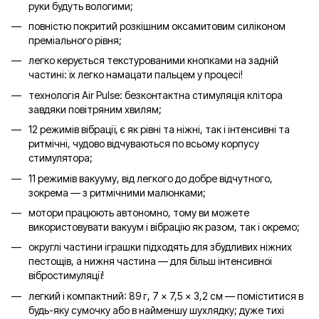
руки будуть вологими;
повністю покритий розкішним оксамитовим силіконом
преміального рівня;
легко керується текстурованими кнопками на задній
частині: їх легко намацати пальцем у процесі!
технологія Air Pulse: безконтактна стимуляція клітора
завдяки повітряним хвилям;
12 режимів вібрації, є як рівні та ніжні, так і інтенсивні та
ритмічні, чудово відчуваються по всьому корпусу
стимулятора;
11 режимів вакууму, від легкого до добре відчутного,
зокрема — з ритмічними малюнками;
мотори працюють автономно, тому ви можете
використовувати вакуум і вібрацію як разом, так і окремо;
округлі частини іграшки підходять для збудливих ніжних
пестощів, а нижня частина — для більш інтенсивної
вібростимуляції!
легкий і компактний: 89 г, 7 × 7,5 × 3,2 см — поміститися в
будь-яку сумочку або в найменшу шухлядку; дуже тихі