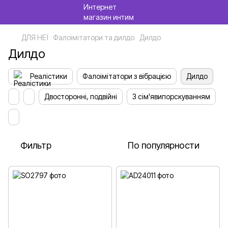
ДЛЯ НЕЇ
Фалоімітатори та дилдо
Дилдо
Дилдо
Реалістики
Фалоімітатори з вібрацією
Дилдо
Двосторонні, подвійні
З сім'явипорскуванням
Фильтр
По популярности