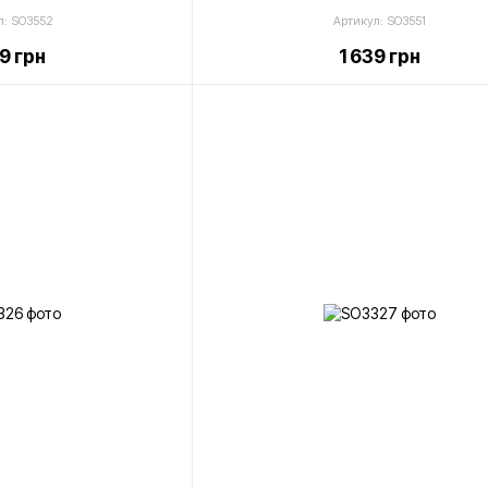
л: SO3552
Артикул: SO3551
39 грн
1 639 грн