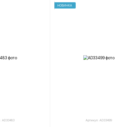
НОВИНКА
: AD33483
Артикул: AD33499