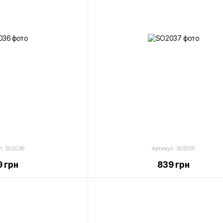
л: SO2036
Артикул: SO2037
 грн
839 грн