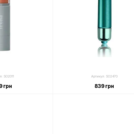
л: SO2011
Артикул: SO2470
29 грн
839 грн