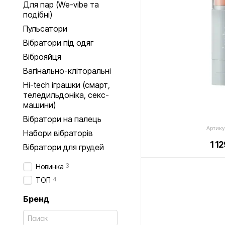
Для пар (We-vibe та
подібні)
Пульсатори
Вібратори під одяг
Віброяйця
Вагінально-кліторальні
Hi-tech іграшки (смарт,
теледильдоніка, секс-
машини)
Вібратори на палець
Артику
Набори вібраторів
1 1
Вібратори для грудей
3
Новинка
4
ТОП
Бренд