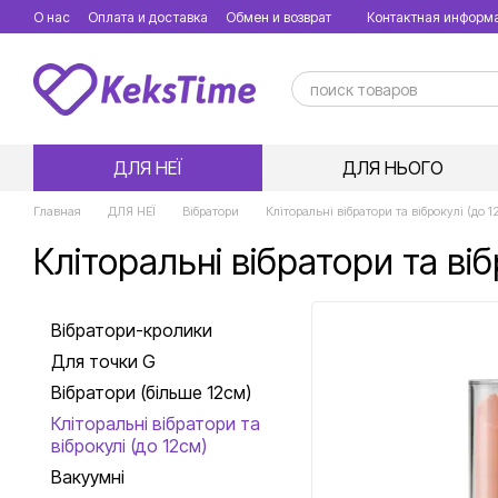
Перейти к основному контенту
О нас
Оплата и доставка
Обмен и возврат
Контактная информ
ДЛЯ НЕЇ
ДЛЯ НЬОГО
Главная
ДЛЯ НЕЇ
Вібратори
Кліторальні вібратори та віброкулі (до 1
Кліторальні вібратори та віб
Вібратори-кролики
Для точки G
Вібратори (більше 12см)
Кліторальні вібратори та
віброкулі (до 12см)
Вакуумні