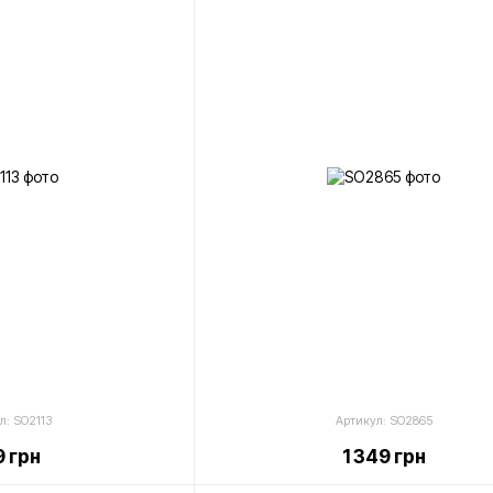
л: SO2113
Артикул: SO2865
 грн
1 349 грн