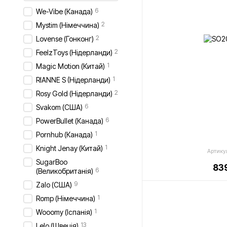
6
We-Vibe (Канада)
2
Mystim (Німеччина)
2
Lovense (Гонконг)
2
FeelzToys (Нідерланди)
1
Magic Motion (Китай)
1
RIANNE S (Нідерланди)
2
Rosy Gold (Нідерланди)
6
Svakom (США)
6
PowerBullet (Канада)
1
Pornhub (Канада)
1
Knight Jenay (Китай)
Артику
SugarBoo
839
6
(Великобританія)
9
Zalo (США)
1
Romp (Німеччина)
1
Wooomy (Іспанія)
13
Lelo (Швеція)