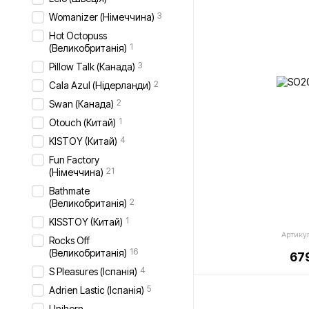
3
Womanizer (Німеччина)
Hot Octopuss
1
(Великобританія)
3
Pillow Talk (Канада)
2
Cala Azul (Нідерланди)
2
Swan (Канада)
1
Otouch (Китай)
4
KISTOY (Китай)
Fun Factory
21
(Німеччина)
Bathmate
2
(Великобританія)
1
KISSTOY (Китай)
Артику
Rocks Off
16
(Великобританія)
679
4
S Pleasures (Іспанія)
5
Adrien Lastic (Іспанія)
Unihorn