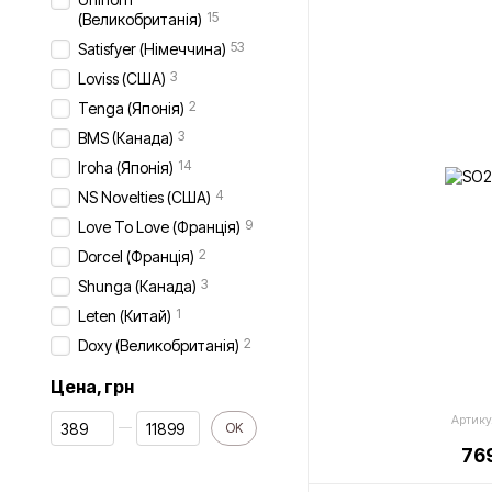
15
(Великобританія)
53
Satisfyer (Німеччина)
3
Loviss (США)
2
Tenga (Японія)
3
BMS (Канада)
14
Iroha (Японія)
4
NS Novelties (США)
9
Love To Love (Франція)
2
Dorcel (Франція)
3
Shunga (Канада)
1
Leten (Китай)
2
Doxy (Великобританія)
Цена, грн
От Цена, грн
До Цена, грн
Артику
OK
769