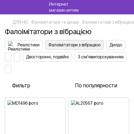
ДЛЯ НЕЇ
Фалоімітатори та дилдо
Фалоімітатори з вібрацією
Фалоімітатори з вібрацією
Реалістики
Фалоімітатори з вібрацією
Дилдо
Двосторонні, подвійні
З сім'явипорскуванням
Фильтр
По популярности