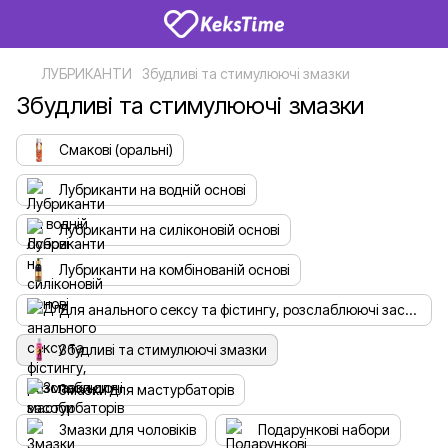
ЛУБРИКАНТИ
Збудливі та стимулюючі змазки
Збудливі та стимулюючі змазки
Смакові (оральні)
Лубриканти на водній основі
Лубриканти на силіконовій основі
Лубриканти на комбінованій основі
Для анального сексу та фістингу, розслаблюючі засоби
Збудливі та стимулюючі змазки
Змазки для мастурбаторів
Змазки для чоловіків
Подарункові набори